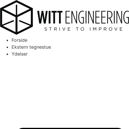
Videre
til
indhold
Forside
Ekstern tegnestue
Ydelser