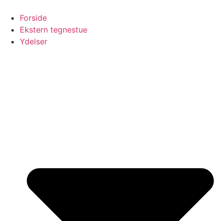
Videre
til
Forside
indhold
Ekstern tegnestue
Ydelser