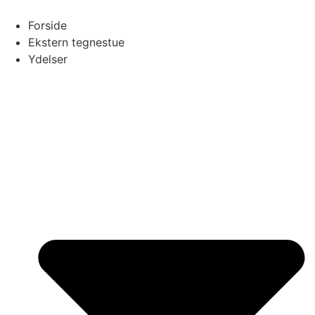
Videre
til
Forside
indhold
Ekstern tegnestue
Ydelser